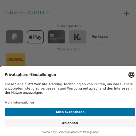
UNSERE VORTEILE
Zahlungsarten
Versandarten
Osmoseanlagen
Zubehör
Filter
Wasserfilter
Blog
Membranen
Wassersprudler
3 Wege Wasserhahn
* Alle Preise inkl. gesetzl. Mehrwertsteuer zzgl.
Versandkosten
wenn nicht
anders angegeben.
© 2021 Filterplatz - Alle Rechte vorbehalten.