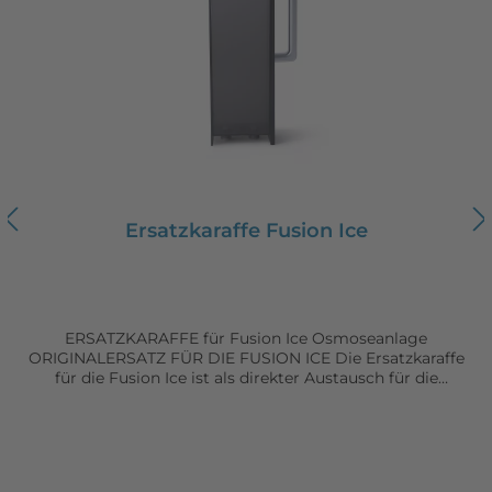
frischen Geschmack pH-Filter unterstützt ein
ausgewogenes, harmonisches Wasserprofil SAUBERER
WECHSEL OHNE WERKZEUG Der Filter ist für einen
einfachen Austausch ausgelegt. Der Wechsel erfolgt
schnell, sauber und ohne zusätzliches Werkzeug, sodass
die Anlage in wenigen Minuten wieder einsatzbereit ist.
GEEIGNET FÜR WASSER UND EIS Der 6-in-1 Filter
versorgt die kompatiblen Fusion-Modelle zuverlässig mit
gefiltertem und mineralisiertem Wasser – sowohl für die
Wasserentnahme als auch für die Eiswürfelproduktion bei
der Fusion Ice. KOMPATIBILITÄT Geeignet für: Fusion Air
Ersatzkaraffe Fusion Ice
Fusion Stream Fusion Ice Nicht geeignet für: Fusion Pro
LIEFERUMFANG 1 × 6-in-1 Filterkartusche
ERSATZKARAFFE für Fusion Ice Osmoseanlage
ORIGINALERSATZ FÜR DIE FUSION ICE Die Ersatzkaraffe
für die Fusion Ice ist als direkter Austausch für die
serienmäßig mitgelieferte Karaffe vorgesehen. Sie
entspricht dem Original in Passform, Volumen und
Funktion und kann ohne Anpassungen verwendet werden.
ROBUST UND ALLTAGSTAUGLICH Gefertigt aus einem
hochwertigen, matt-transparenten Material in Schwarz-