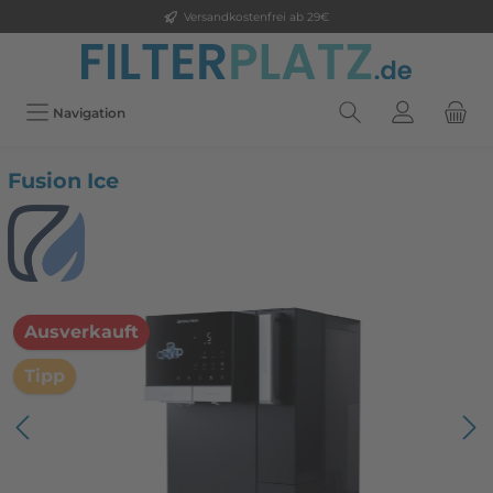
Versandkostenfrei ab 29€
Navigation
Fusion Ice
Ausverkauft
Tipp