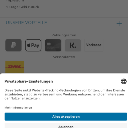
Impressum
30-Tage Geld zurück
UNSERE VORTEILE
Zahlungsarten
Versandarten
Osmoseanlagen
Zubehör
Filter
Wasserfilter
Blog
Membranen
Wassersprudler
3 Wege Wasserhahn
* Alle Preise inkl. gesetzl. Mehrwertsteuer zzgl.
Versandkosten
wenn nicht
anders angegeben.
© 2021 Filterplatz - Alle Rechte vorbehalten.