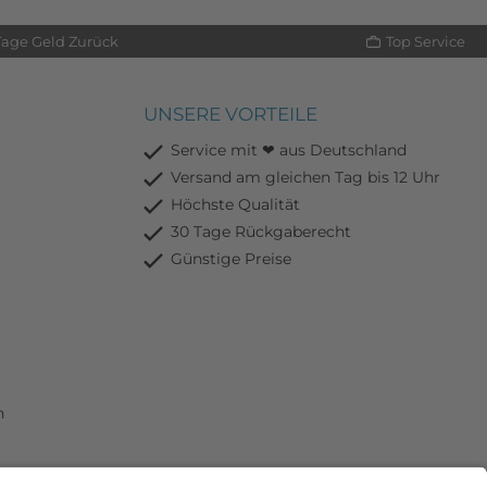
Tage Geld Zurück
Top Service
UNSERE VORTEILE
Service mit ❤ aus Deutschland
Versand am gleichen Tag bis 12 Uhr
Höchste Qualität
30 Tage Rückgaberecht
Günstige Preise
n