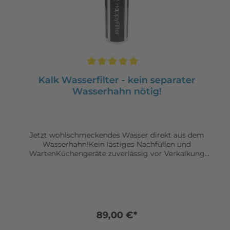
Kalk Wasserfilter - kein separater
Wasserhahn nötig!
Jetzt wohlschmeckendes Wasser direkt aus dem
Wasserhahn!Kein lästiges Nachfüllen und
WartenKüchengeräte zuverlässig vor Verkalkung
schützenKein zusätzlicher Wasserhahn nötig - einfach
mit bestehender Armatur verbindenEinfache
Installation in 5 min!
89,00 €*