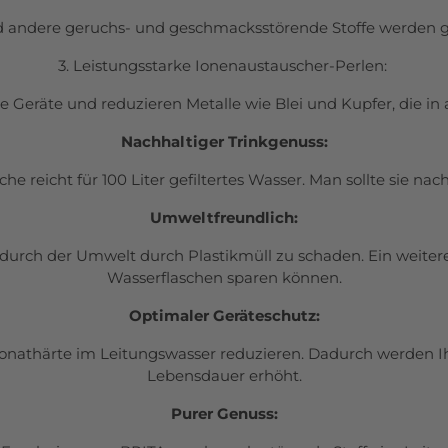
d andere geruchs- und geschmacksstörende Stoffe werden
3. Leistungsstarke Ionenaustauscher-Perlen:
re Geräte und reduzieren Metalle
wie Blei und Kupfer, die in
Nachhaltiger Trinkgenuss:
he reicht für 100 Liter gefiltertes Wasser. Man
sollte sie na
Umweltfreundlich:
urch der Umwelt durch Plastikmüll zu schaden. Ein weiterer V
Wasserflaschen sparen können.
Optimaler Geräteschutz:
onathärte im Leitungswasser reduzieren. Dadurch werden I
Lebensdauer erhöht.
Purer Genuss: