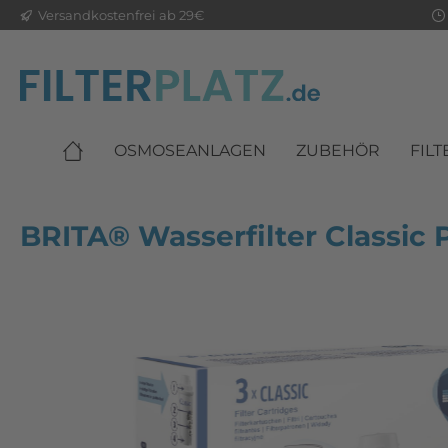
Versandkostenfrei ab 29€
OSMOSEANLAGEN
ZUBEHÖR
FILT
Duschfilter
Ersatzfilter
Messger
Nachfilt
BRITA® Wasserfilter Classic 
Tanks
Ersatztei
Zur Kategorie Zubehör