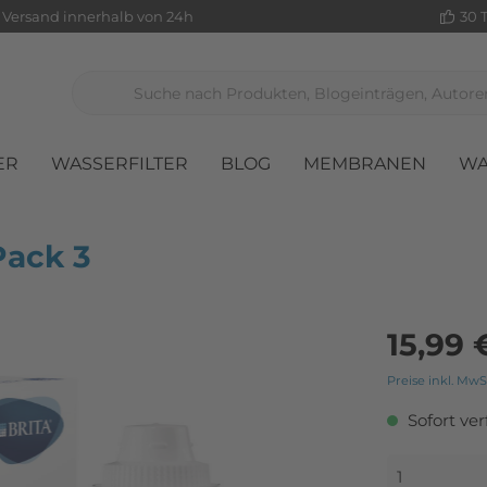
Versand innerhalb von 24h
30 
ER
WASSERFILTER
BLOG
MEMBRANEN
WA
äte
er für Osmoseanlagen
Glaskrüge
Pack 3
le
15,99 
Preise inkl. MwS
Sofort ver