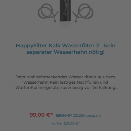
HappyFilter Kalk Wasserfilter 2 - kein
separater Wasserhahn nötig!
Jetzt wohlschmeckendes Wasser direkt aus dem
Wasserhahn!Kein lästiges Nachfüllen und
WartenKüchengeräte zuverlässig vor Verkalkung
schützenKein zusätzlicher Wasserhahn nötig - einfach
mit bestehender Armatur verbindenInstallation jetzt
noch einfacher und schneller!
99,00 €*
129,00 €*
(23.26% gespart)
vorher 129,00 €*