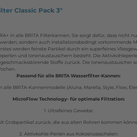
ter Classic Pack 3"
 in alle BRITA Filterkannen. Sie sorgt dafür, dass nicht n
werden, sondern auch installationsbedingt vorkommende Met
erstes werden feinste Partikel durch ein
superfeines Vliesge
leperlen und Ionenaustauschern besteht. Die
Aktivkohleperl
 geschmacksstörende Stoffe zurück. Die
Ionenaustauscher so
Wochen.
Passend für alle BRITA Wasserfilter-Kannen:
alle BRITA-Kannenmodelle (Aluna, Marella, Style, Flow, Ele
MicroFlow Technology- für optimale Filtration:
1. Ultrafeines Gewebe:
lt Grobpartikel zurück, die aus alten Rohren kommen könn
2. Aktivkohle-Perlen aus Kokosnussschalen: