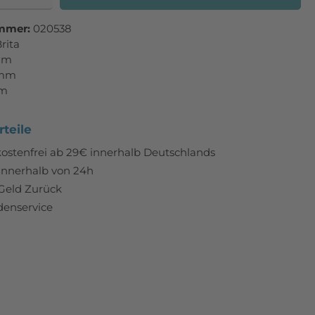
mmer:
020538
rita
mm
 mm
mm
teile
ostenfrei ab 29€ innerhalb Deutschlands
innerhalb von 24h
Geld Zurück
enservice