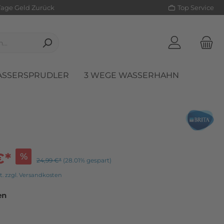
Tage Geld Zurück
Top Service
SSERSPRUDLER
3 WEGE WASSERHAHN
Pumpen
€*
%
24,99 €*
(28.01% gespart)
t. zzgl. Versandkosten
en