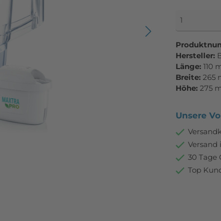
Produktnu
Hersteller:
B
Länge:
110
Breite:
265
Höhe:
275 
Unsere Vor
Versandk
Versand 
30 Tage 
Top Kund