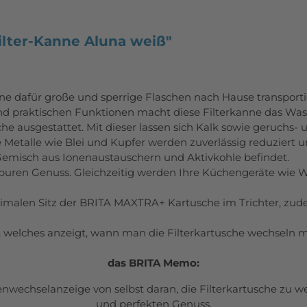
lter-Kanne Aluna weiß"
ne dafür große und
sperrige Flaschen nach Hause transporti
und praktischen
Funktionen macht diese Filterkanne das Wa
e ausgestattet. Mit dieser lassen sich Kalk sowie geruchs- 
Metalle wie Blei und Kupfer werden zuverlässig
reduziert u
 Gemisch aus Ionenaustauschern und Aktivkohle befindet.
puren Genuss. Gleichzeitig werden
Ihre Küchengeräte wie W
optimalen Sitz der BRITA MAXTRA+ Kartusche
im Trichter, zud
, welches anzeigt, wann man die Filterkartusche
wechseln mu
das BRITA Memo:
wechselanzeige von selbst daran, die Filterkartusche zu wec
und perfekten Genuss.