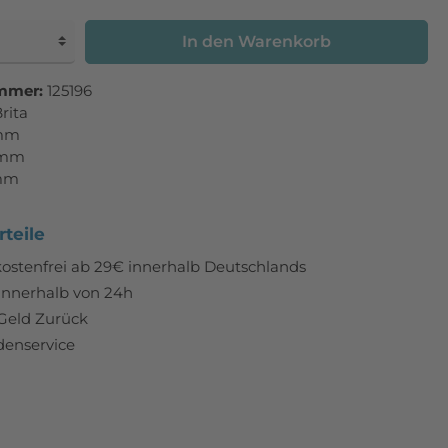
In den Warenkorb
mmer:
125196
rita
 mm
 mm
mm
teile
ostenfrei ab 29€ innerhalb Deutschlands
innerhalb von 24h
Geld Zurück
enservice