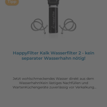
Tipp
HappyFilter Kalk Wasserfilter 2 - kein
separater Wasserhahn nötig!
Jetzt wohlschmeckendes Wasser direkt aus dem
Wasserhahn!Kein lästiges Nachfüllen und
WartenKüchengeräte zuverlässig vor Verkalkung
schützenKein zusätzlicher Wasserhahn nötig - einfach
mit bestehender Armatur verbindenInstallation jetzt
noch einfacher und schneller!