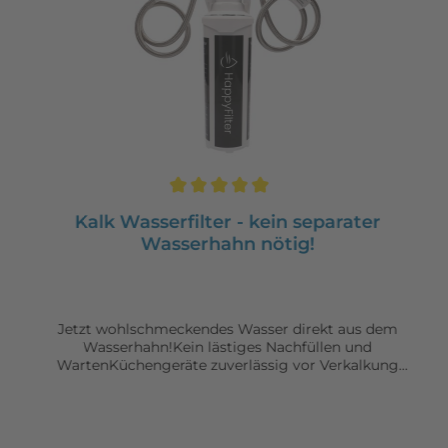
Kalk Wasserfilter - kein separater
Wasserhahn nötig!
Jetzt wohlschmeckendes Wasser direkt aus dem
Wasserhahn!Kein lästiges Nachfüllen und
WartenKüchengeräte zuverlässig vor Verkalkung
schützenKein zusätzlicher Wasserhahn nötig - einfach
mit bestehender Armatur verbindenEinfache
Installation in 5 min!