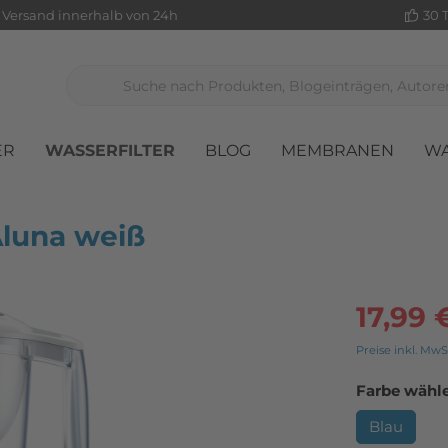
Versand innerhalb von 24h
30 
ER
WASSERFILTER
BLOG
MEMBRANEN
WA
äte
er für Osmoseanlagen
Glaskrüge
Aluna weiß
le
17,99 
Preise inkl. MwS
Farbe wähl
Blau