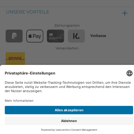
UNSERE VORTEILE
Zahlungsarten
Versandarten
Osmoseanlagen
Zubehör
Filter
Wasserfilter
Blog
Membranen
Wassersprudler
3 Wege Wasserhahn
* Alle Preise inkl. gesetzl. Mehrwertsteuer zzgl.
Versandkosten
wenn nicht
anders angegeben.
© 2021 Filterplatz - Alle Rechte vorbehalten.